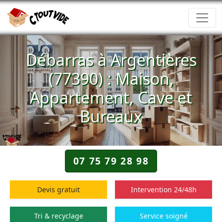
Débarras à Argentières
(77390) : Maison,
Appartement, Cave et
Bureaux
07 75 79 28 98
Devis gratuit
Intervention 24/48h
Tri & recyclage
Service soigné