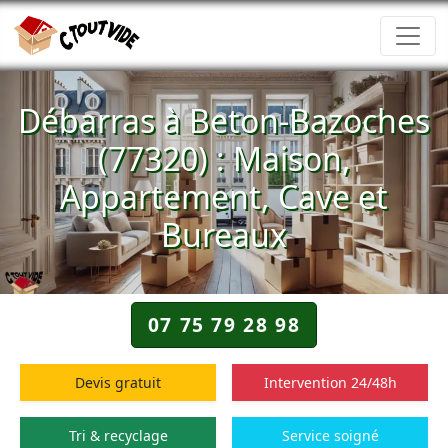
Débarras à Beton-Bazoches
(77320) : Maison,
Appartement, Cave et
Bureaux
07 75 79 28 98
Devis gratuit
Intervention 24/48h
Tri & recyclage
Service soigné