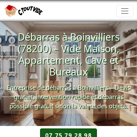
Débarras à Boinvilliers
(78200) – Vide Maison,
Appartement, Cave et
Bureaux
Entreprise de débarras à Boinvilliers –
Devis
gratuit
, intervention rapide et
débarras
possible gratuit
selon la valeur des objets.
07 75 79 28 98