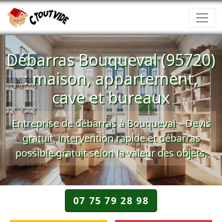
Débarras Bouqueval (95720)
: maison, appartement,
cave et bureaux
Entreprise de débarras à Bouqueval –
Devis
gratuit
, intervention rapide et
débarras
possible gratuit
selon la valeur des objets.
07 75 79 28 98