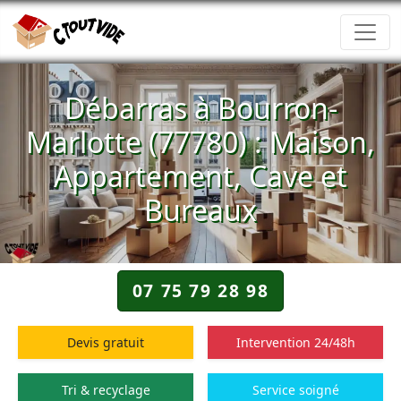
Débarras à Bourron-
Marlotte (77780) : Maison,
Appartement, Cave et
Bureaux
07 75 79 28 98
Devis gratuit
Intervention 24/48h
Tri & recyclage
Service soigné