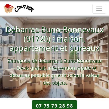
Débarras Buno-Bonnevaux
(91720) : maison,
appartement et bureaux
Entreprise de débarras à Buno-Bonnevaux
– Devis gratuit, intervention rapide et
débarras possible gratuit selon la valeur
des objets.
07 75 79 28 98