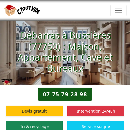
Débarras à Bussières
(77750) : Maison,
Appartement, Cave et
Bureaux
07 75 79 28 98
Devis gratuit
Intervention 24/48h
Tri & recyclage
Service soigné