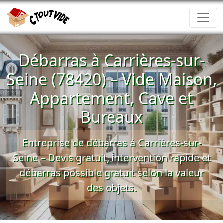
Débarras à Carrières-sur-
Seine (78420) – Vide Maison,
Appartement, Cave et
Bureaux
Entreprise de débarras à Carrières-sur-
Seine –
Devis gratuit
, intervention rapide et
débarras possible gratuit
selon la valeur
des objets.