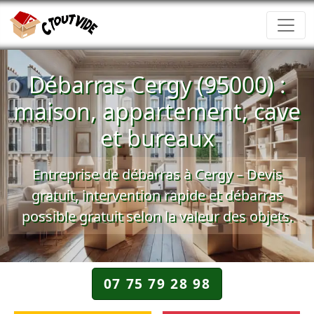
Débarras Cergy (95000) :
maison, appartement, cave
et bureaux
Entreprise de débarras à Cergy –
Devis
gratuit
, intervention rapide et
débarras
possible gratuit
selon la valeur des objets.
07 75 79 28 98