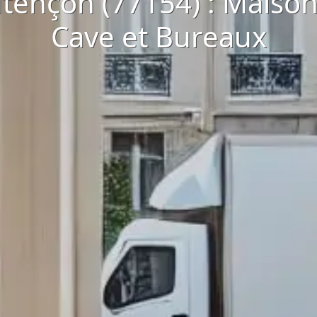
tençon (77154) : Maiso
Cave et Bureaux