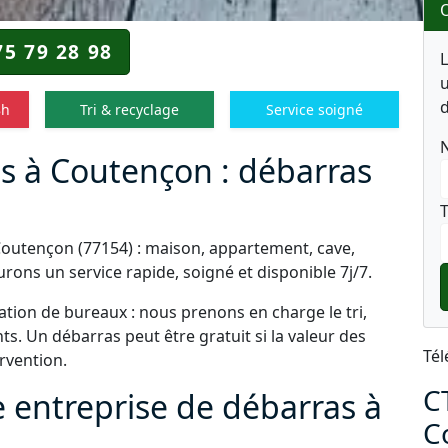
O
75 79 28 98
u
d
8h
Tri & recyclage
Service soigné
s à Coutençon : débarras
T
Coutençon (77154) : maison, appartement, cave,
rons un service rapide, soigné et disponible 7j/7.
tion de bureaux : nous prenons en charge le tri,
s. Un débarras peut être gratuit si la valeur des
Tél
ervention.
C
e entreprise de débarras à
C