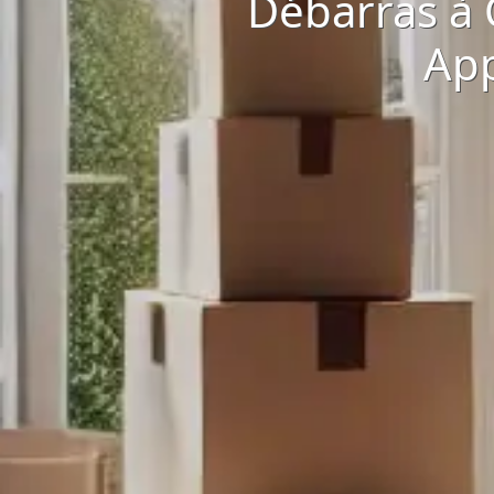
Débarras à 
App