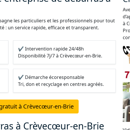
Ave
d’a
gne les particuliers et les professionnels pour tout
à C
é : un service rapide, efficace et transparent.
Pro
com
✔ Intervention rapide 24/48h
Disponibilité 7j/7 à Crèvecœur-en-Brie.
✔ Démarche écoresponsable
Tri, don et recyclage en centres agréés.
gratuit à Crèvecœur-en-Brie
rras à Crèvecœur-en-Brie
Vid