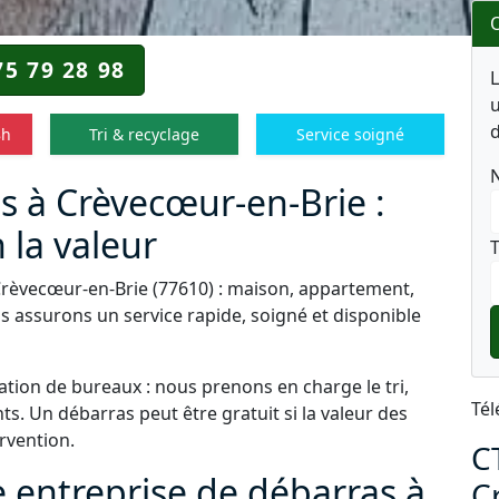
O
75 79 28 98
u
d
8h
Tri & recyclage
Service soigné
s à Crèvecœur-en-Brie :
 la valeur
T
Crèvecœur-en-Brie (77610) : maison, appartement,
s assurons un service rapide, soigné et disponible
tion de bureaux : nous prenons en charge le tri,
Tél
s. Un débarras peut être gratuit si la valeur des
ervention.
C
e entreprise de débarras à
C