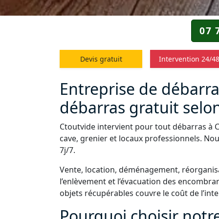
07 
Devis gratuit
Intervention 24/4
Entreprise de débarra
débarras gratuit selon
Ctoutvide intervient pour tout débarras à 
cave, grenier et locaux professionnels. Nou
7j/7.
Vente, location, déménagement, réorganisa
l’enlèvement et l’évacuation des encombrant
objets récupérables couvre le coût de l’int
Pourquoi choisir notr