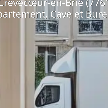
Crèvecœur-en-Brie (7761
artement, Cave et Bur