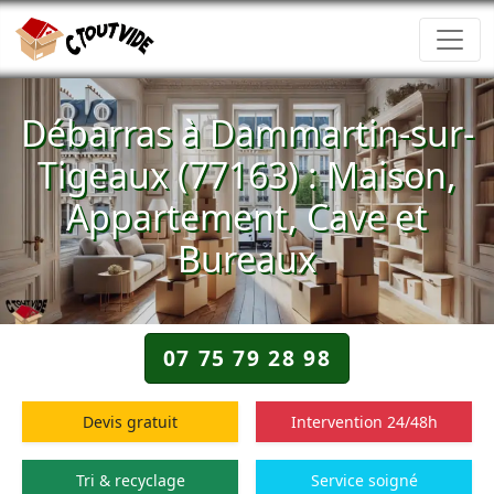
Débarras à Dammartin-sur-
Tigeaux (77163) : Maison,
Appartement, Cave et
Bureaux
07 75 79 28 98
Devis gratuit
Intervention 24/48h
Tri & recyclage
Service soigné