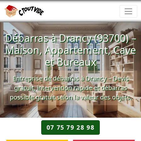
Débarras à Drancy (93700) –
Maison, Appartement, Cave
et Bureaux
Entreprise de débarras à Drancy –
Devis
gratuit
, intervention rapide et
débarras
possible gratuit
selon la valeur des objets.
07 75 79 28 98