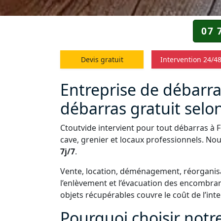
07 
Devis gratuit
Intervention 24/4
Entreprise de débarra
débarras gratuit selon
Ctoutvide intervient pour tout débarras à
cave, grenier et locaux professionnels. No
7j/7
.
Vente, location, déménagement, réorganisa
l’enlèvement et l’évacuation des encombra
objets récupérables couvre le coût de l’int
Pourquoi choisir notr