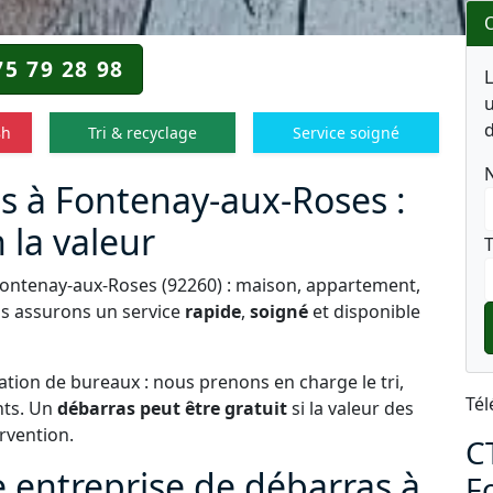
O
75 79 28 98
u
d
8h
Tri & recyclage
Service soigné
s à Fontenay-aux-Roses :
 la valeur
T
 Fontenay-aux-Roses (92260) : maison, appartement,
us assurons un service
rapide
,
soigné
et disponible
tion de bureaux : nous prenons en charge le tri,
Tél
nts. Un
débarras peut être gratuit
si la valeur des
ervention.
C
e entreprise de débarras à
F