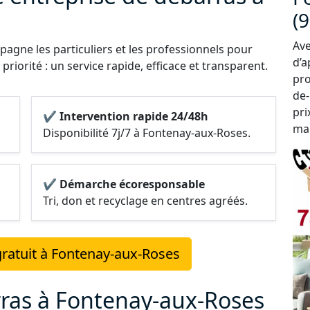
(
Ave
agne les particuliers et les professionnels pour
d’a
riorité : un service rapide, efficace et transparent.
pro
de-
pri
✔ Intervention rapide 24/48h
ma
Disponibilité 7j/7 à Fontenay-aux-Roses.
✔ Démarche écoresponsable
Tri, don et recyclage en centres agréés.
ratuit à Fontenay-aux-Roses
rras à Fontenay-aux-Roses