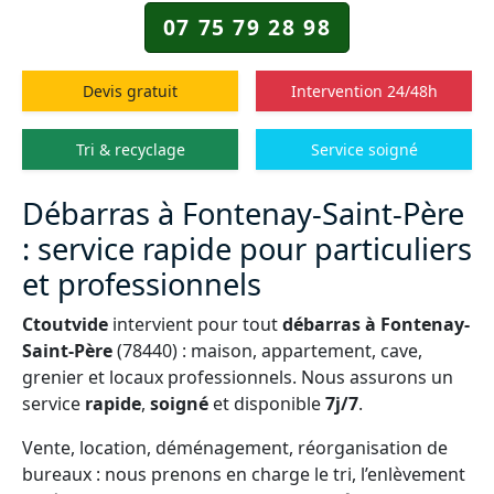
07 75 79 28 98
Devis gratuit
Intervention 24/48h
Tri & recyclage
Service soigné
Débarras à Fontenay-Saint-Père
: service rapide pour particuliers
et professionnels
Ctoutvide
intervient pour tout
débarras à Fontenay-
Saint-Père
(78440) : maison, appartement, cave,
grenier et locaux professionnels. Nous assurons un
service
rapide
,
soigné
et disponible
7j/7
.
Vente, location, déménagement, réorganisation de
bureaux : nous prenons en charge le tri, l’enlèvement