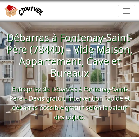
Débarras à Fontenay-Saint-
Père (78440) – Vide Maison,
Appartement, Cave et
Bureaux
Entreprise de débarras à Fontenay-Saint-
Père –
Devis gratuit
, intervention rapide et
débarras possible gratuit
selon la valeur
des objets.