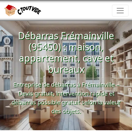
Débarras Frémainville
(95450) : maison,
appartement, cave et
bureaux
Entreprise de débarras à Frémainville –
Devis gratuit
, intervention rapide et
débarras possible gratuit
selon la valeur
des objets.