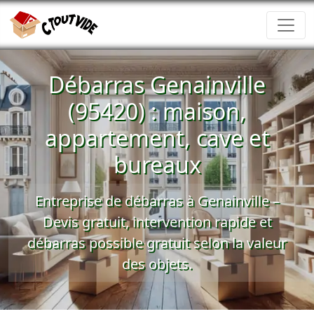
Débarras Genainville
(95420) : maison,
appartement, cave et
bureaux
Entreprise de débarras à Genainville –
Devis gratuit
, intervention rapide et
débarras possible gratuit
selon la valeur
des objets.