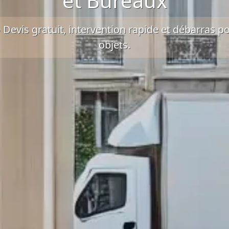
et Bureaux
–
Devis gratuit
, intervention rapide et
débarras po
objets.