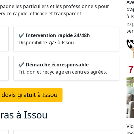
Ave
agne les particuliers et les professionnels pour
d’a
ervice rapide, efficace et transparent.
à I
exp
ser
✔ Intervention rapide 24/48h
Disponibilité 7j/7 à Issou.
✔ Démarche écoresponsable
Tri, don et recyclage en centres agréés.
devis gratuit à Issou
ras à Issou
Vid
mes