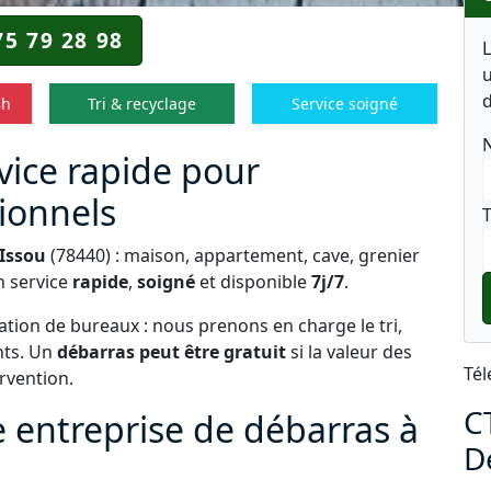
75 79 28 98
u
d
8h
Tri & recyclage
Service soigné
vice rapide pour
sionnels
T
 Issou
(78440) : maison, appartement, cave, grenier
n service
rapide
,
soigné
et disponible
7j/7
.
tion de bureaux : nous prenons en charge le tri,
nts. Un
débarras peut être gratuit
si la valeur des
Tél
ervention.
C
e entreprise de débarras à
D