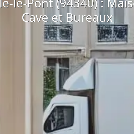
lle-le-Pont (94340) : Ma
Cave et Bureaux