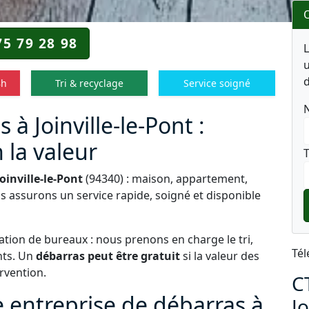
O
75 79 28 98
u
d
8h
Tri & recyclage
Service soigné
à Joinville-le-Pont :
 la valeur
T
oinville-le-Pont
(94340) : maison, appartement,
s assurons un service rapide, soigné et disponible
tion de bureaux : nous prenons en charge le tri,
Tél
nts. Un
débarras peut être gratuit
si la valeur des
ervention.
C
e entreprise de débarras à
Jo