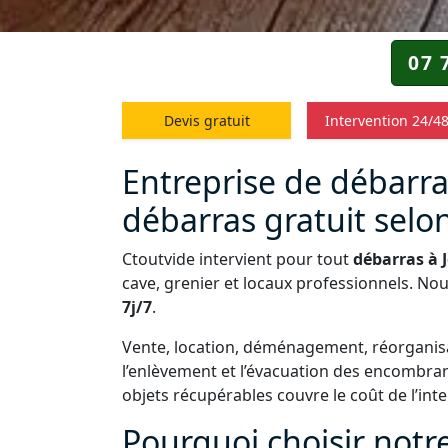
07 
Devis gratuit
Intervention 24/4
Entreprise de débarras 
débarras gratuit selon
Ctoutvide intervient pour tout
débarras à J
cave, grenier et locaux professionnels. Nou
7j/7
.
Vente, location, déménagement, réorganisa
l’enlèvement et l’évacuation des encombra
objets récupérables couvre le coût de l’int
Pourquoi choisir notr