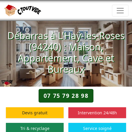
Débarras à L'Haÿ-les-Roses
(94240) : Maison,
Appartement, Cave et
Bureaux
07 75 79 28 98
Devis gratuit
Intervention 24/48h
Tri & recyclage
Service soigné