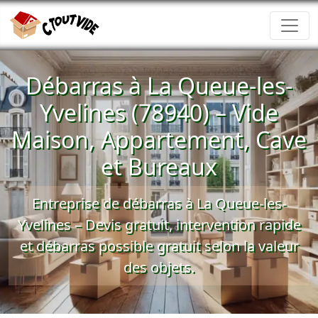
Débarras à La Queue-les-
Yvelines (78940) – Vide
Maison, Appartement, Cave
et Bureaux
Entreprise de débarras à La Queue-les-
Yvelines –
Devis gratuit
, intervention rapide
et
débarras possible gratuit
selon la valeur
des objets.