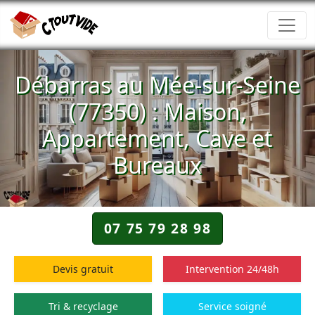
Débarras au Mée-sur-Seine
(77350) : Maison,
Appartement, Cave et
Bureaux
07 75 79 28 98
Devis gratuit
Intervention 24/48h
Tri & recyclage
Service soigné