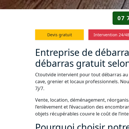
07 
Devis gratuit
Intervention 24/4
Entreprise de débarra
débarras gratuit selon
Ctoutvide intervient pour tout débarras au
cave, grenier et locaux professionnels. Nou
7j/7.
Vente, location, déménagement, réorganisa
l’enlèvement et l’évacuation des encombrant
objets récupérables couvre le coût de l’int
Pourquoi choisir notr