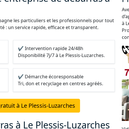
Ave
d’a
gne les particuliers et les professionnels pour tout
à L
é : un service rapide, efficace et transparent.
Pro
com
✔ Intervention rapide 24/48h
Disponibilité 7j/7 à Le Plessis-Luzarches.
✔ Démarche écoresponsable
Tri, don et recyclage en centres agréés.
atuit à Le Plessis-Luzarches
ras à Le Plessis-Luzarches
Vid