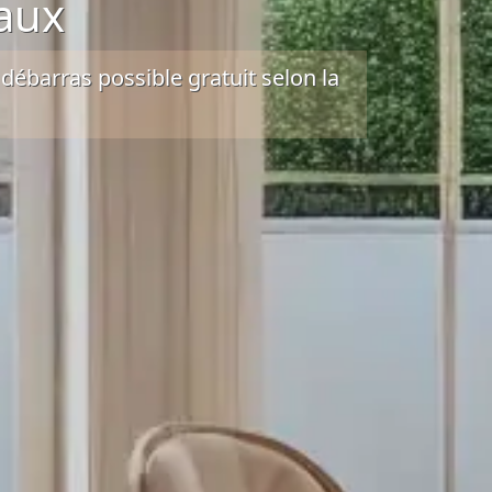
aux
t
débarras possible gratuit
selon la