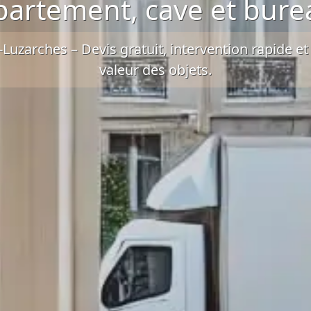
partement, cave et bure
s-Luzarches –
Devis gratuit
, intervention rapide e
valeur des objets.