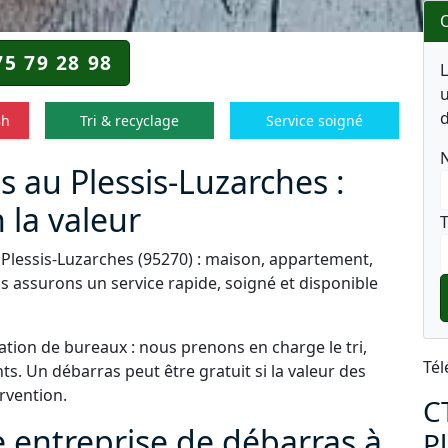
O
75 79 28 98
u
d
8h
Tri & recyclage
Service soigné
s au Plessis-Luzarches :
 la valeur
T
 Plessis-Luzarches (95270) : maison, appartement,
s assurons un service rapide, soigné et disponible
tion de bureaux : nous prenons en charge le tri,
Tél
s. Un débarras peut être gratuit si la valeur des
ervention.
C
e entreprise de débarras à
P