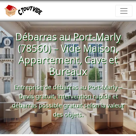
Débarras au Port-Marly
(78560) – Vide Maison,
Appartement, Cave et
Bureaux
Entreprise de débarras au Port-Marly –
Devis gratuit
, intervention rapide et
débarras possible gratuit
selon la valeur
des objets.