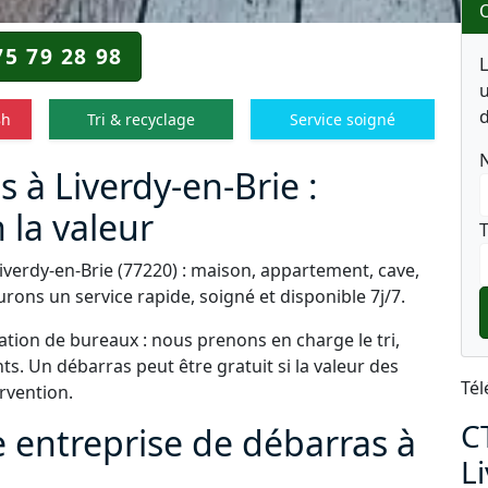
O
75 79 28 98
u
d
8h
Tri & recyclage
Service soigné
 à Liverdy-en-Brie :
 la valeur
T
iverdy-en-Brie (77220) : maison, appartement, cave,
rons un service rapide, soigné et disponible 7j/7.
tion de bureaux : nous prenons en charge le tri,
s. Un débarras peut être gratuit si la valeur des
Tél
ervention.
C
e entreprise de débarras à
L