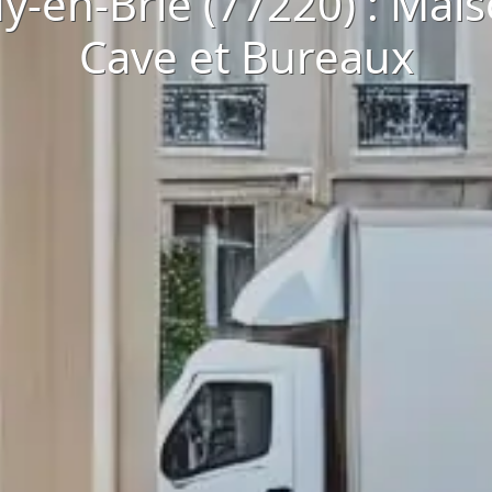
dy-en-Brie (77220) : Mai
Cave et Bureaux