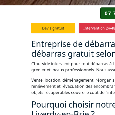
07 
Devis gratuit
Intervention 24/4
Entreprise de débarras
débarras gratuit selon
Ctoutvide intervient pour tout débarras à L
grenier et locaux professionnels. Nous assu
Vente, location, déménagement, réorganisa
l’enlèvement et l’évacuation des encombrant
objets récupérables couvre le coût de l’int
Pourquoi choisir notr
Liverdy-en-Brie ?