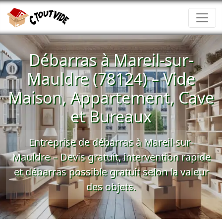
Débarras à Mareil-sur-
Mauldre (78124) – Vide
Maison, Appartement, Cave
et Bureaux
Entreprise de débarras à Mareil-sur-
Mauldre –
Devis gratuit
, intervention rapide
et
débarras possible gratuit
selon la valeur
des objets.