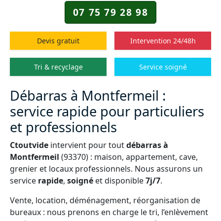
07 75 79 28 98
Devis gratuit
Intervention 24/48h
Tri & recyclage
Service soigné
Débarras à Montfermeil :
service rapide pour particuliers
et professionnels
Ctoutvide
intervient pour tout
débarras à
Montfermeil
(93370) : maison, appartement, cave,
grenier et locaux professionnels. Nous assurons un
service
rapide
,
soigné
et disponible
7j/7
.
Vente, location, déménagement, réorganisation de
bureaux : nous prenons en charge le tri, l’enlèvement