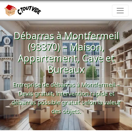
Débarras à Montfermeil
(93370) – Maison,
Appartement, Cave et
Bureaux
Entreprise de débarras à Montfermeil –
Devis gratuit
, intervention rapide et
débarras possible gratuit
selon la valeur
des objets.