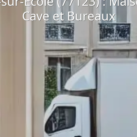
-sur-École (77123) : Mai
Cave et Bureaux