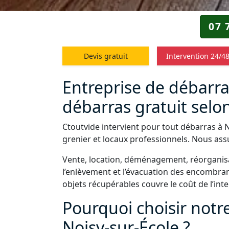
07 
Devis gratuit
Intervention 24/4
Entreprise de débarras
débarras gratuit selon
Ctoutvide intervient pour tout débarras à 
grenier et locaux professionnels. Nous assu
Vente, location, déménagement, réorganisa
l’enlèvement et l’évacuation des encombrant
objets récupérables couvre le coût de l’int
Pourquoi choisir notr
Noisy-sur-École ?