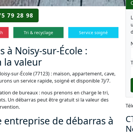
O
75 79 28 98
u
d
8h
Tri & recyclage
Service soigné
 à Noisy-sur-École :
 la valeur
T
Noisy-sur-École (77123) : maison, appartement, cave,
rons un service rapide, soigné et disponible 7j/7.
tion de bureaux : nous prenons en charge le tri,
s. Un débarras peut être gratuit si la valeur des
Tél
ervention.
C
e entreprise de débarras à
N