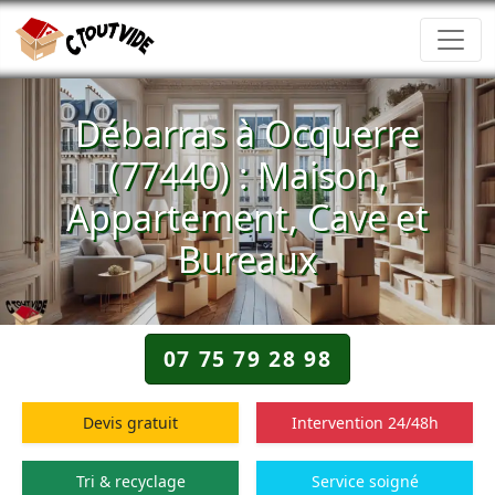
Débarras à Ocquerre
(77440) : Maison,
Appartement, Cave et
Bureaux
07 75 79 28 98
Devis gratuit
Intervention 24/48h
Tri & recyclage
Service soigné