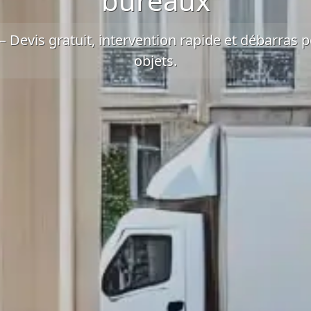
bureaux
 –
Devis gratuit
, intervention rapide et
débarras po
objets.