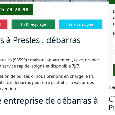
75 79 28 98
u
d
8h
Tri & recyclage
Service soigné
s à Presles : débarras
T
Presles (95590) : maison, appartement, cave, grenier
service rapide, soigné et disponible 7j/7.
tion de bureaux : nous prenons en charge le tri,
s. Un débarras peut être gratuit si la valeur des
Tél
ervention.
C
e entreprise de débarras à
P