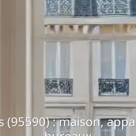
s (95590) : maison, appa