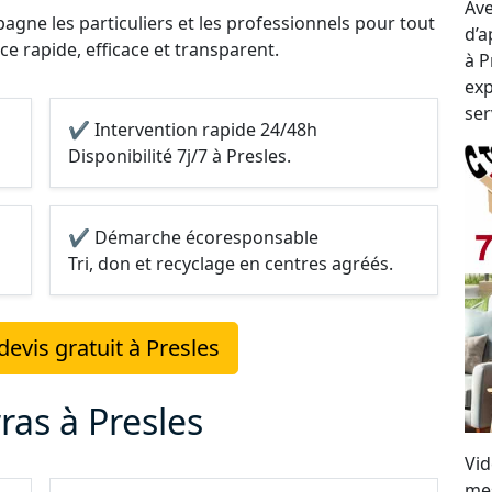
Ave
gne les particuliers et les professionnels pour tout
d’a
ice rapide, efficace et transparent.
à P
exp
ser
✔ Intervention rapide 24/48h
Disponibilité 7j/7 à Presles.
✔ Démarche écoresponsable
Tri, don et recyclage en centres agréés.
evis gratuit à Presles
ras à Presles
Vid
mes