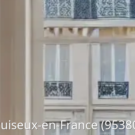
uiseux-en-France (95380