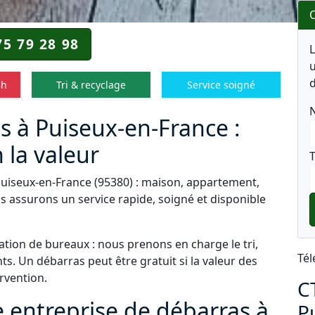
O
75 79 28 98
u
d
8h
Tri & recyclage
Service soigné
s à Puiseux-en-France :
 la valeur
T
Puiseux-en-France (95380) : maison, appartement,
s assurons un service rapide, soigné et disponible
tion de bureaux : nous prenons en charge le tri,
Tél
s. Un débarras peut être gratuit si la valeur des
ervention.
C
e entreprise de débarras à
P