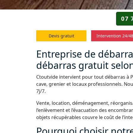
07 
Devis gratuit
Intervention 24/4
Entreprise de débarra
débarras gratuit selon
Ctoutvide intervient pour tout débarras à 
cave, grenier et locaux professionnels. Nou
7j/7.
Vente, location, déménagement, réorganisa
l’enlèvement et l’évacuation des encombrant
objets récupérables couvre le coût de l’int
Pourquoi choisir notr