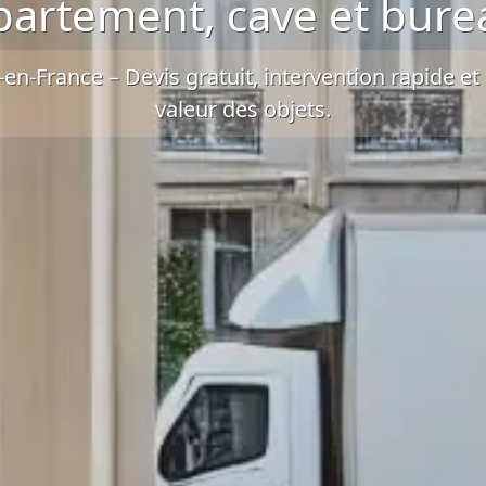
partement, cave et bure
-en-France –
Devis gratuit
, intervention rapide et
valeur des objets.