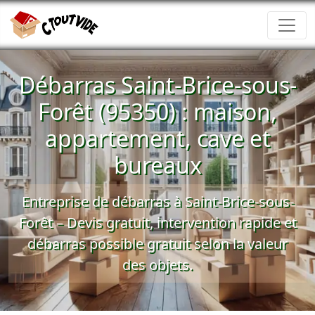
Débarras Saint-Brice-sous-
Forêt (95350) : maison,
appartement, cave et
bureaux
Entreprise de débarras à Saint-Brice-sous-
Forêt –
Devis gratuit
, intervention rapide et
débarras possible gratuit
selon la valeur
des objets.