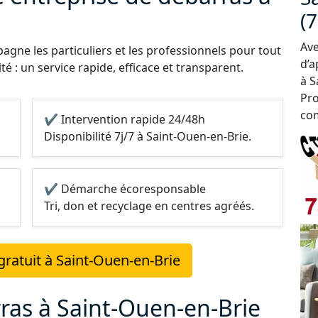
(
Ave
gne les particuliers et les professionnels pour tout
d’a
é : un service rapide, efficace et transparent.
à S
Pro
com
✔ Intervention rapide 24/48h
Disponibilité 7j/7 à Saint-Ouen-en-Brie.
✔ Démarche écoresponsable
Tri, don et recyclage en centres agréés.
ratuit à Saint-Ouen-en-Brie
ras à Saint-Ouen-en-Brie