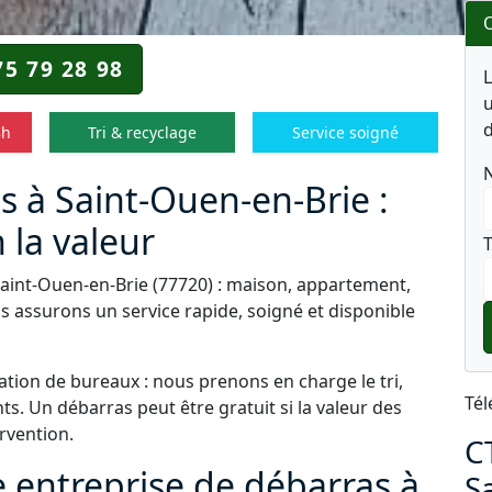
O
75 79 28 98
u
d
8h
Tri & recyclage
Service soigné
s à Saint-Ouen-en-Brie :
 la valeur
T
Saint-Ouen-en-Brie (77720) : maison, appartement,
s assurons un service rapide, soigné et disponible
tion de bureaux : nous prenons en charge le tri,
Tél
s. Un débarras peut être gratuit si la valeur des
ervention.
C
e entreprise de débarras à
S