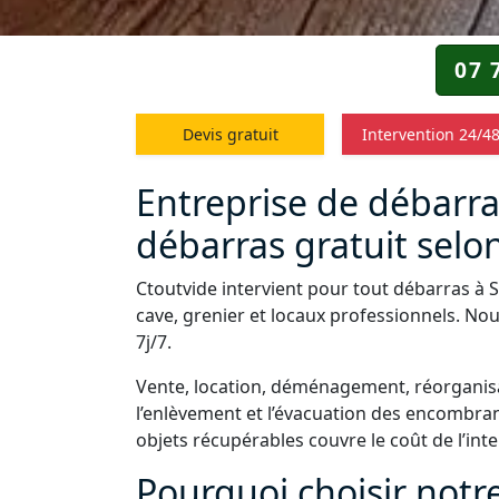
07 
Devis gratuit
Intervention 24/4
Entreprise de débarra
débarras gratuit selon
Ctoutvide intervient pour tout débarras à 
cave, grenier et locaux professionnels. Nou
7j/7.
Vente, location, déménagement, réorganisa
l’enlèvement et l’évacuation des encombrant
objets récupérables couvre le coût de l’int
Pourquoi choisir notr