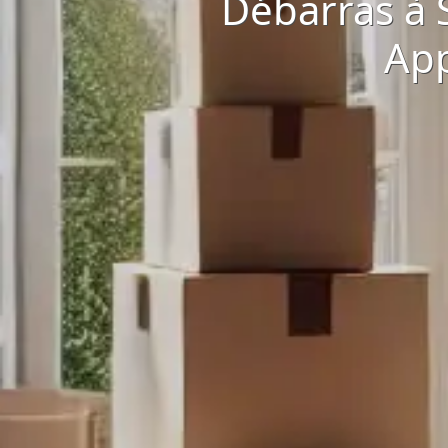
Débarras à 
App