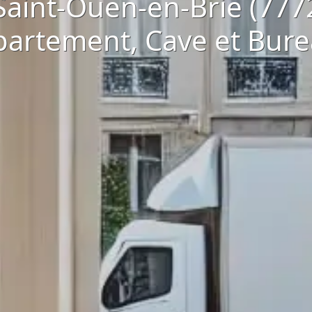
Saint-Ouen-en-Brie (7772
artement, Cave et Bur