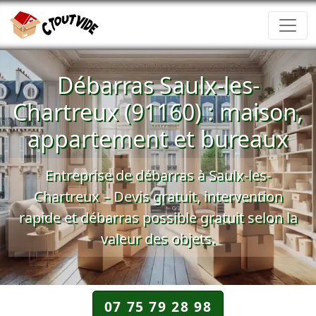
Débarras Saulx-les-
Chartreux (91160) : maison,
appartement et bureaux
Entreprise de débarras à Saulx-les-
Chartreux – Devis gratuit, intervention
rapide et débarras possible gratuit selon la
valeur des objets.
07 75 79 28 98