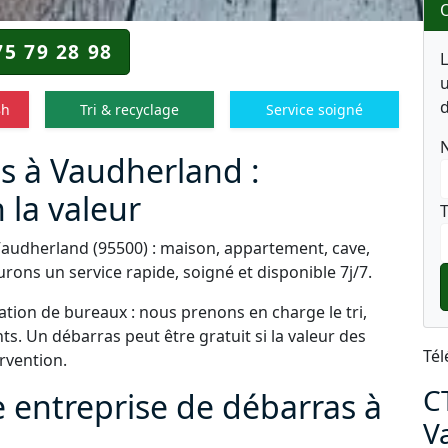
O
75 79 28 98
u
d
8h
Tri & recyclage
Service soigné
s à Vaudherland :
 la valeur
T
Vaudherland (95500) : maison, appartement, cave,
rons un service rapide, soigné et disponible 7j/7.
tion de bureaux : nous prenons en charge le tri,
s. Un débarras peut être gratuit si la valeur des
Tél
ervention.
C
e entreprise de débarras à
V