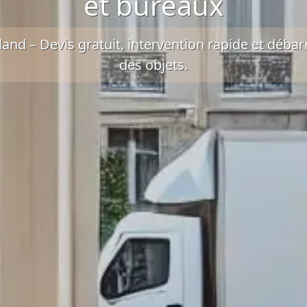
et bureaux
land –
Devis gratuit
, intervention rapide et
débarr
des objets.