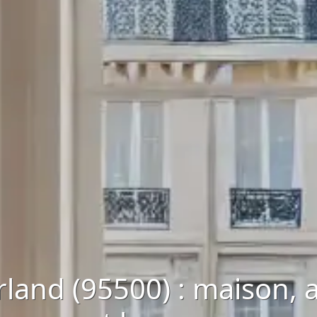
land (95500) : maison, 