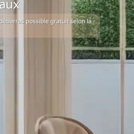
eaux
débarras possible gratuit
selon la