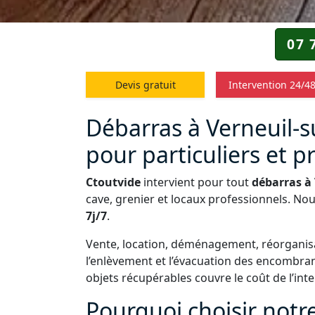
07 
Devis gratuit
Intervention 24/4
Débarras à Verneuil-su
pour particuliers et p
Ctoutvide
intervient pour tout
débarras à 
cave, grenier et locaux professionnels. No
7j/7
.
Vente, location, déménagement, réorganisa
l’enlèvement et l’évacuation des encombra
objets récupérables couvre le coût de l’int
Pourquoi choisir notr