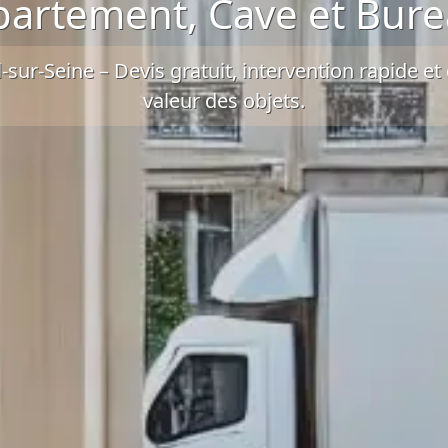
artement, Cave et Bur
l-sur-Seine –
Devis gratuit
, intervention rapide et
valeur des objets.