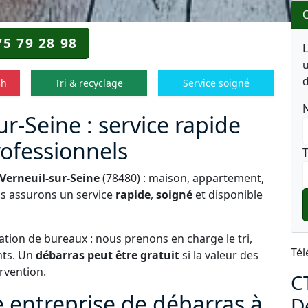
O
75 79 28 98
u
d
8h
Tri & recyclage
Service soigné
r-Seine : service rapide
rofessionnels
T
Verneuil-sur-Seine
(78480) : maison, appartement,
us assurons un service
rapide
,
soigné
et disponible
tion de bureaux : nous prenons en charge le tri,
Tél
nts. Un
débarras peut être gratuit
si la valeur des
ervention.
C
e entreprise de débarras à
D