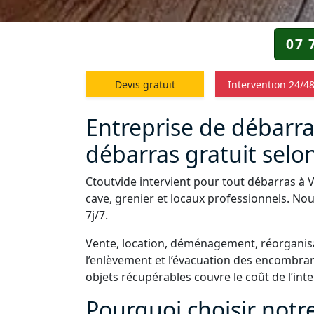
07 
Devis gratuit
Intervention 24/4
Entreprise de débarras
débarras gratuit selon
Ctoutvide intervient pour tout débarras à 
cave, grenier et locaux professionnels. Nou
7j/7.
Vente, location, déménagement, réorganisa
l’enlèvement et l’évacuation des encombrant
objets récupérables couvre le coût de l’int
Pourquoi choisir notr