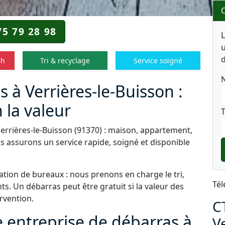
O
75 79 28 98
u
d
8h
Tri & recyclage
Service soigné
 à Verrières-le-Buisson :
 la valeur
T
Verrières-le-Buisson (91370) : maison, appartement,
s assurons un service rapide, soigné et disponible
tion de bureaux : nous prenons en charge le tri,
Tél
s. Un débarras peut être gratuit si la valeur des
ervention.
C
e entreprise de débarras à
V