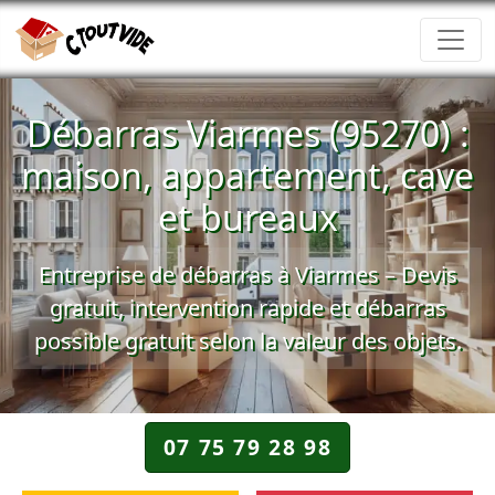
Débarras Viarmes (95270) :
maison, appartement, cave
et bureaux
Entreprise de débarras à Viarmes –
Devis
gratuit
, intervention rapide et
débarras
possible gratuit
selon la valeur des objets.
07 75 79 28 98