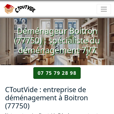
Déménageur Boitron
(77750) : spécialiste du
déménagement 7j/7
07 75 79 28 98
CToutVide : entreprise de
déménagement à Boitron
(77750)