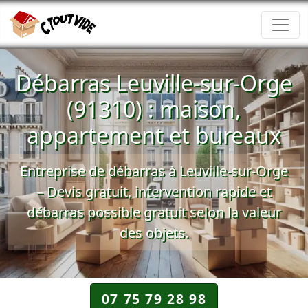
Débarras Leuville-sur-Orge
(91310) : maison,
appartement et bureaux
Entreprise de débarras à Leuville-sur-Orge
– Devis gratuit, intervention rapide et
débarras possible gratuit selon la valeur
des objets.
07 75 79 28 98